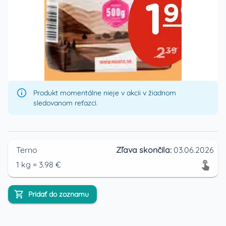
Produkt momentálne nieje v akcii v žiadnom
sledovanom reťazci.
Terno
Zľava skončila:
03.06.2026
1
kg
=
3.98
€
Pridať do zoznamu