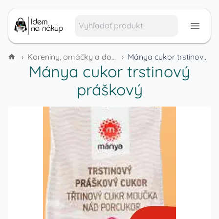
›
Koreniny, omáčky a dochucovadlá
›
Mánya cukor trstinový práškový
Mánya cukor trstinový
práškový