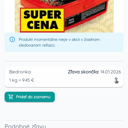
Produkt momentálne nieje v akcii v žiadnom
sledovanom reťazci.
Biedronka
Zľava skončila:
14.01.2026
1
kg
=
9.45
€
Pridať do zoznamu
Podobné zľavy