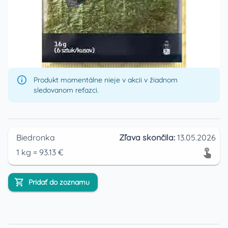
Produkt momentálne nieje v akcii v žiadnom
sledovanom reťazci.
Biedronka
Zľava skončila:
13.05.2026
1
kg
=
93.13
€
Pridať do zoznamu