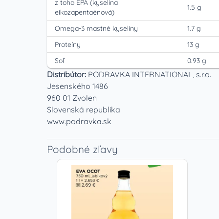
z toho EPA (kyselina
1.5 g
eikozapentaénová)
Omega-3 mastné kyseliny
1.7 g
Proteíny
13 g
Soľ
0.93 g
Distribútor:
PODRAVKA INTERNATIONAL, s.r.o.
Jesenského 1486
960 01 Zvolen
Slovenská republika
www.podravka.sk
Podobné zľavy