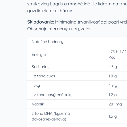
strukoviny Lagris a mnohé iné. Je lídrom na trhu
gazdiniek a kuchárov.
Skladovanie:
Minimálna trvanlivosť do: pozri vr
Obsahuje alergény:
ryby, zeler
Nutričné hodnoty
475 KJ
/
1
Energia:
Kcal
Sacharidy
4.3 g
z toho cukry
1.8 g
Tuky
4.9 g
z toho nasýtené tuky
1.2 g
Vápnik
281 mg
z toho DHA (kyselina
1.5 g
dokozahexaénová)