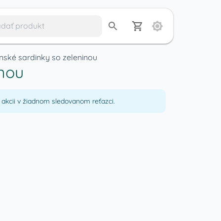
nské sardinky so zeleninou
inou
akcii v žiadnom sledovanom reťazci.