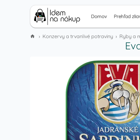
Domov
Prehľad zlia
›
Konzervy a trvanlivé potraviny
›
Ryby a m
Eva