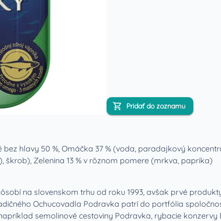
Pridať do zoznamu
é bez hlavy 50 %, Omáčka 37 % (voda, paradajkový koncentrát,
er), škrob), Zelenina 13 % v rôznom pomere (mrkva, paprika)
obí na slovenskom trhu od roku 1993, avšak prvé produkty t
ičného Ochucovadla Podravka patrí do portfólia spoločnost
príklad semolinové cestoviny Podravka, rybacie konzervy EVA