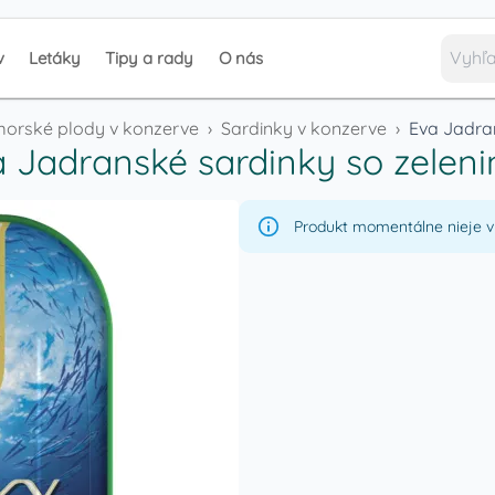
v
Letáky
Tipy a rady
O nás
orské plody v konzerve
›
Sardinky v konzerve
›
Eva Jadra
 Jadranské sardinky so zelen
Produkt momentálne nieje v 