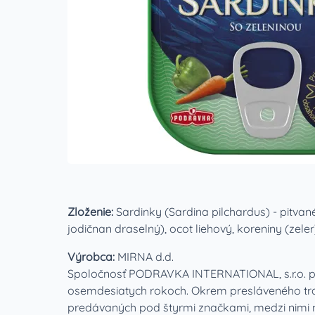
Zloženie:
Sardinky (Sardina pilchardus) - pitvan
jodičnan draselný), ocot liehový, koreniny (zel
Výrobca:
MIRNA d.d.
Spoločnosť PODRAVKA INTERNATIONAL, s.r.o. pôs
osemdesiatych rokoch. Okrem presláveného trad
predávaných pod štyrmi značkami, medzi nimi na