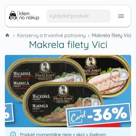
›
Konzervy a trvanlivé potraviny
›
Makrela filety Vici
Makrela filety Vici
Produkt momentálne nieje v akcii v žiadnom