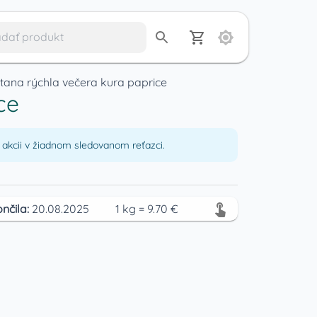
itana rýchla večera kura paprice
ce
akcii v žiadnom sledovanom reťazci.
nčila:
20.08.2025
1
kg
=
9.70
€