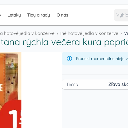
v
Letáky
Tipy a rady
O nás
 a hotové jedlá v konzerve
›
Iné hotové jedlá v konzerve
›
V
itana rýchla večera kura papri
Produkt momentálne nieje v 
Terno
Zľava sko