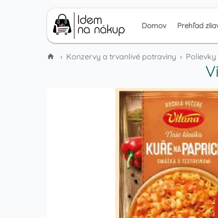
Domov
Prehľad zlia
›
Konzervy a trvanlivé potraviny
›
Polievky
V