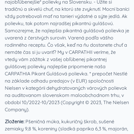
najobľúbenejšie* polievky na Slovensku. - Užite si
tradičnú a skvelú chuť, na ktorú ste zvyknutí. Mocní baníci
vždy potrebovali mať na tanieri výdatné a sýte jedlá. Ak
polievku, tak potom najradšej pikantnú gulášovú.
Samozrejme, že najlepšia pikantná gulášová polievka je
uvarená z čerstvých surovín. Varená podľa vášho
rodinného receptu. Čo však, keď na ňu dostanete chuť a
nemáte čas si ju uvariť? My v CARPATHII veríme, že
vtedy vám zážitok z vašej obľúbenej pikantnej
gulášovej polievky najlepšie pripomenie naša
CARPATHIA Pikant Gulášová polievka. * prepočet Nestlé
na základe odhadu predajov (v EUR) spoločnosti
Nielsen v kategórii dehydratovaných várových polievok
na auditovanom slovenskom maloobchodnom trhu, v
období 10/2022-10/2023 (Copyright © 2023, The Nielsen
Company).
Zloženie:
Pšeničná múka, kukuričný škrob, sušené
zemiaky 9,8 %, koreniny (sladká paprika 6,3 %, majorán,