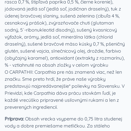
rasca 0,7 %, štipľavá paprika 0,5 %, čierne korenie),
jódovaná jedlá soľ (jedlá soľ, jodičnan draselný), tuk z
údenej bravčovej slaniny, sušená zelenina (cibuľa 4 %,
cesnakový prášok), zvýrazňovače chuti (glutaman
sodný, 5´-ribonukleotid disodný), sušený kvasnicový
výťažok, arómy, jedlá soľ, minerálna látka (chlorid
draselný), sušené bravčové mäso kúsky 0,7 %, pšeničný
glutén, sušené vajcia, slnečnicový olej, droždie, farbivo
(obyčajný karamel), antioxidant (extrakty z rozmarínu),
% - vztiahnuté na obsah zložky v celom výrobku
O CARPATHII: Carpathia pre nás znamená viac, než len
značku. Sme preto hrdí, že práve naše výrobky
predstavujú najpredávanejšie* polievky na Slovensku. V
Prievidzi, kde Carpathia dáva prácu stovkám ľudí, je
každé vrecúško pripravené usilovnými rukami a len z
preverených ingrediencií.
Príprava:
Obsah vrecka vsypeme do 0,75 litra studenej
vody a dobre premiešame metličkou. Za stáleho