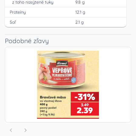
z toho nasýtené tuky
9.8 g
Proteíny
12.1 g
Soľ
2.1 g
Podobné zľavy