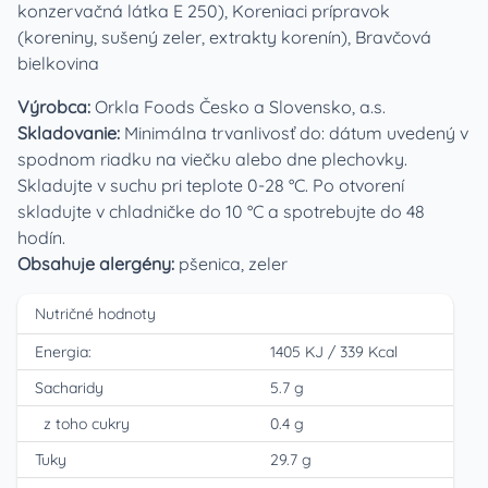
konzervačná látka E 250), Koreniaci prípravok
(koreniny, sušený zeler, extrakty korenín), Bravčová
bielkovina
Výrobca:
Orkla Foods Česko a Slovensko, a.s.
Skladovanie:
Minimálna trvanlivosť do: dátum uvedený v
spodnom riadku na viečku alebo dne plechovky.
Skladujte v suchu pri teplote 0-28 °C. Po otvorení
skladujte v chladničke do 10 °C a spotrebujte do 48
hodín.
Obsahuje alergény:
pšenica, zeler
Nutričné hodnoty
Energia:
1405 KJ
/
339 Kcal
Sacharidy
5.7 g
z toho cukry
0.4 g
Tuky
29.7 g