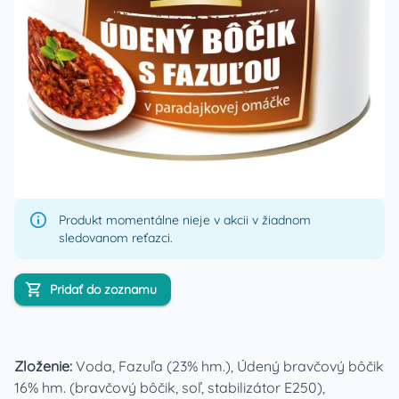
Produkt momentálne nieje v akcii v žiadnom
sledovanom reťazci.
Pridať do zoznamu
Zloženie:
Voda, Fazuľa (23% hm.), Údený bravčový bôčik
16% hm. (bravčový bôčik, soľ, stabilizátor E250),