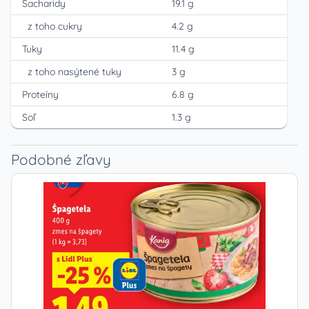
Sacharidy
19.1 g
z toho cukry
4.2 g
Tuky
11.4 g
z toho nasýtené tuky
3 g
Proteíny
6.8 g
Soľ
1.3 g
Podobné zľavy