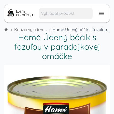
›
Konzervy a trvanlivé potraviny
›
Hamé Údený bôčik s fazuľou v paradajkovej omáčke
Hamé Údený bôčik s
fazuľou v paradajkovej
omáčke