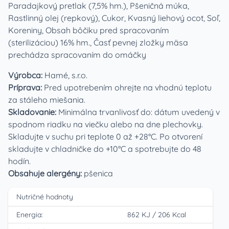
Paradajkový pretlak (7,5% hm.), Pšeničná múka,
Rastlinný olej (repkový), Cukor, Kvasný liehový ocot, Soľ,
Koreniny, Obsah bôčiku pred spracovaním
(sterilizáciou) 16% hm., Časť pevnej zložky mäsa
prechádza spracovaním do omáčky
Výrobca:
Hamé, s.r.o.
Príprava:
Pred upotrebením ohrejte na vhodnú teplotu
za stáleho miešania.
Skladovanie:
Minimálna trvanlivosť do: dátum uvedený v
spodnom riadku na viečku alebo na dne plechovky.
Skladujte v suchu pri teplote 0 až +28°C. Po otvorení
skladujte v chladničke do +10°C a spotrebujte do 48
hodín.
Obsahuje alergény:
pšenica
Nutričné hodnoty
Energia:
862 KJ
/
206 Kcal