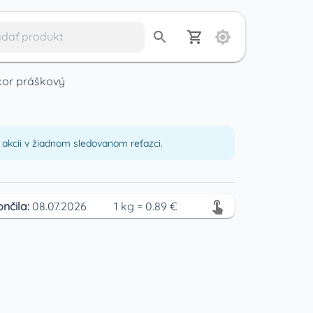
kor práškový
akcii v žiadnom sledovanom reťazci.
ončila:
08.07.2026
1
kg
=
0.89
€