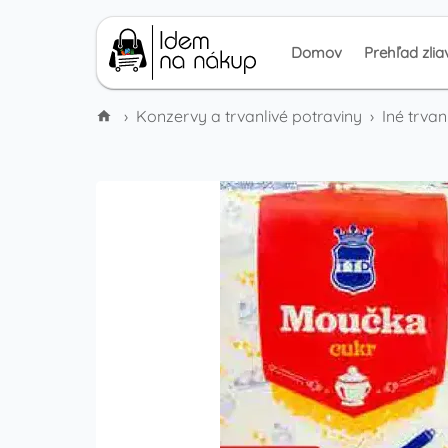
Domov
Prehľad zlia
›
Konzervy a trvanlivé potraviny
›
Iné trvan