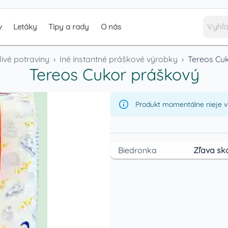
v
Letáky
Tipy a rady
O nás
livé potraviny
›
Iné instantné práškové výrobky
›
Tereos Cu
Tereos Cukor práškový
Produkt momentálne nieje v 
Biedronka
Zľava sk