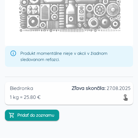
Produkt momentálne nieje v akcii v žiadnom
sledovanom reťazci.
Biedronka
Zľava skončila:
27.08.2025
1
kg
=
25.80
€
Pridať do zoznamu