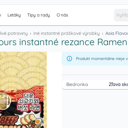
v
Letáky
Tipy a rady
O nás
livé potraviny
›
Iné instantné práškové výrobky
›
Asia Flavo
vours instantné rezance Ramen
Produkt momentálne nieje v 
Biedronka
Zľava sk