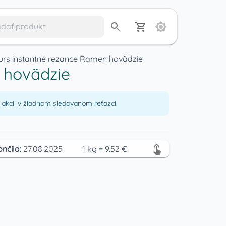
urs instantné rezance Ramen hovädzie
 hovädzie
akcii v žiadnom sledovanom reťazci.
ončila:
27.08.2025
1
kg
=
9.52
€