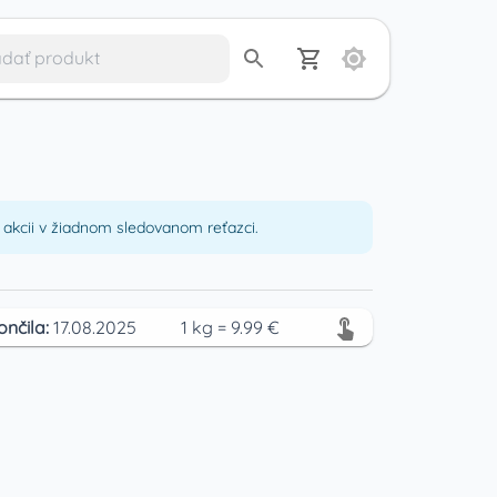
akcii v žiadnom sledovanom reťazci.
ončila:
17.08.2025
1
kg
=
9.99
€