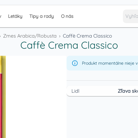
v
Letáky
Tipy a rady
O nás
›
Zmes Arabica/Robusta
›
Caffè Crema Classico
Caffè Crema Classico
Produkt momentálne nieje v 
Lidl
Zľava sk