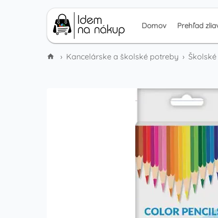
Domov
Prehľad zlia
›
Kancelárske a školské potreby
›
Školsk