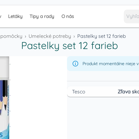
v
Letáky
Tipy a rady
O nás
é pomôcky
›
Umelecké potreby
›
Pastelky set 12 farieb
Pastelky set 12 farieb
Produkt momentálne nieje v 
Tesco
Zľava sko