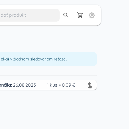
akcii v žiadnom sledovanom reťazci.
nčila:
26.08.2025
1
kus
=
0.09
€