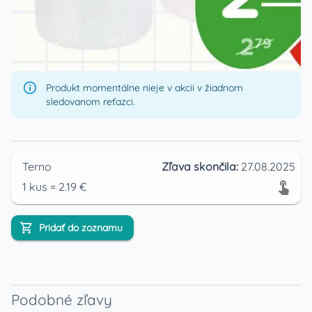
Produkt momentálne nieje v akcii v žiadnom
sledovanom reťazci.
Terno
Zľava skončila:
27.08.2025
1
kus
=
2.19
€
Pridať do zoznamu
Podobné zľavy