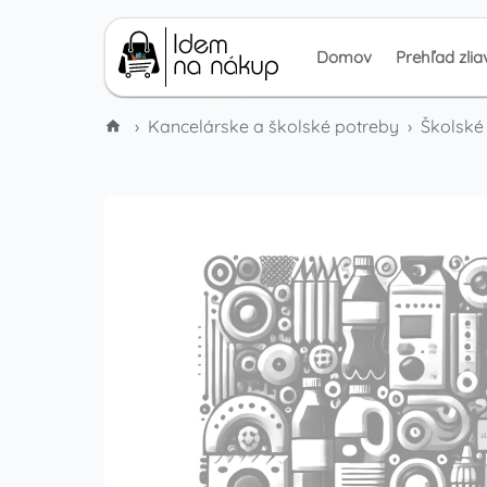
Domov
Prehľad zlia
›
Kancelárske a školské potreby
›
Školsk