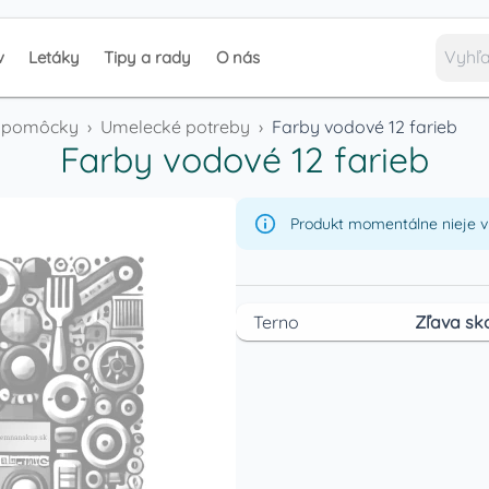
v
Letáky
Tipy a rady
O nás
é pomôcky
›
Umelecké potreby
›
Farby vodové 12 farieb
Farby vodové 12 farieb
Produkt momentálne nieje v 
Terno
Zľava sk