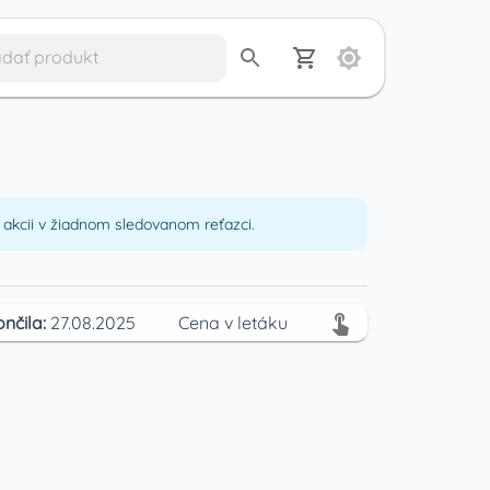
akcii v žiadnom sledovanom reťazci.
ončila:
27.08.2025
Cena v letáku