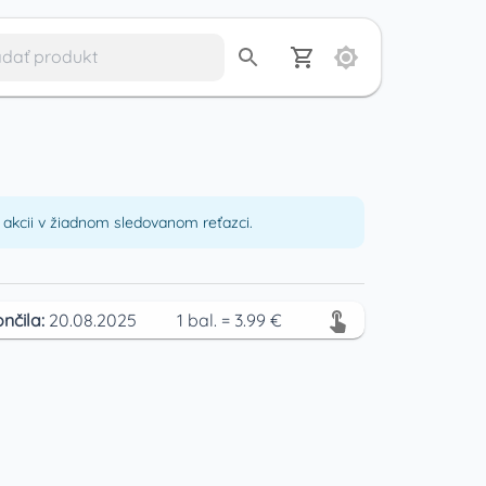
akcii v žiadnom sledovanom reťazci.
nčila:
20.08.2025
1
bal.
=
3.99
€