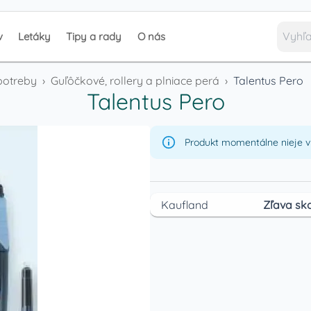
v
Letáky
Tipy a rady
O nás
potreby
›
Guľôčkové, rollery a plniace perá
›
Talentus Pero
Talentus Pero
Produkt momentálne nieje v 
Kaufland
Zľava sko