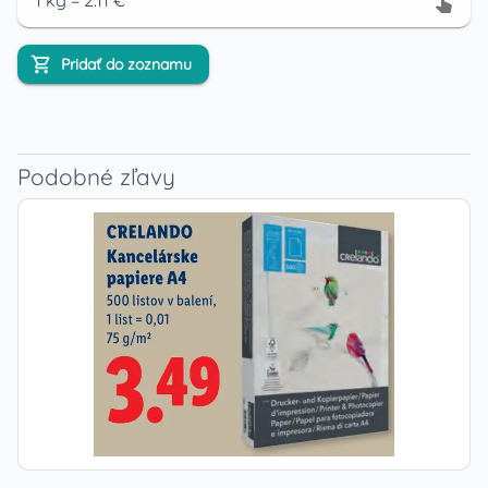
1
kg
=
2.11
€
Pridať do zoznamu
Podobné zľavy