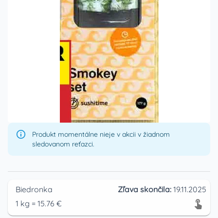
Produkt momentálne nieje v akcii v žiadnom
sledovanom reťazci.
Biedronka
Zľava skončila:
19.11.2025
1
kg
=
15.76
€