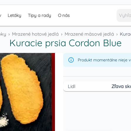
v
Letáky
Tipy a rady
O nás
bky
›
Mrazené hotové jedlá
›
Mrazené mäsové jedlá
›
Kura
Kuracie prsia Cordon Blue
Produkt momentálne nieje v 
Lidl
Zľava sk