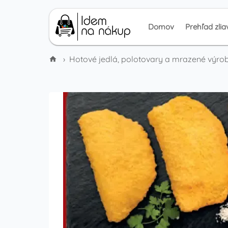
Domov
Prehľad zlia
›
Hotové jedlá, polotovary a mrazené výro