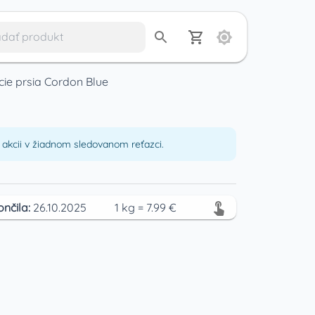
cie prsia Cordon Blue
akcii v žiadnom sledovanom reťazci.
ončila:
26.10.2025
1
kg
=
7.99
€