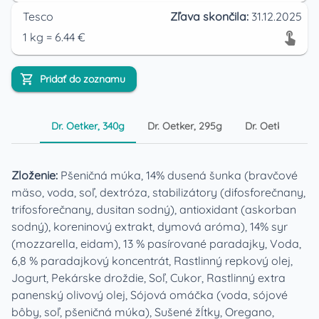
Tesco
Zľava skončila:
31.12.2025
1
kg
=
6.44
€
Pridať do zoznamu
Dr. Oetker, 340g
Dr. Oetker, 295g
Dr. Oetker, 216g
Zloženie:
Pšeničná múka, 14% dusená šunka (bravčové
mäso, voda, soľ, dextróza, stabilizátory (difosforečnany,
trifosforečnany, dusitan sodný), antioxidant (askorban
sodný), koreninový extrakt, dymová aróma), 14% syr
(mozzarella, eidam), 13 % pasírované paradajky, Voda,
6,8 % paradajkový koncentrát, Rastlinný repkový olej,
Jogurt, Pekárske droždie, Soľ, Cukor, Rastlinný extra
panenský olivový olej, Sójová omáčka (voda, sójové
bôby, soľ, pšeničná múka), Sušené žĺtky, Oregano,