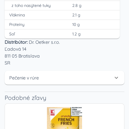
z toho nasýtené tuky
2.8 g
Vláknina
2.1 g
Proteíny
10 g
Soľ
1.2 g
Distribútor:
Dr. Oetker s.r.o.
Ľadová 14
811 05 Bratislava
SR
Pečenie v rúre
Podobné zľavy