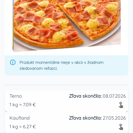
Produkt momentálne nieje v akcii v žiadnom
sledovanom reťazci.
Terno
Zľava skončila:
08.07.2026
1
kg
=
7.09
€
Kaufland
Zľava skončila:
27.05.2026
1
kg
=
6.27
€