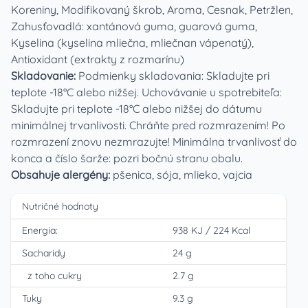
Koreniny, Modifikovaný škrob, Aroma, Cesnak, Petržlen,
Zahusťovadlá: xantánová guma, guarová guma,
Kyselina (kyselina mliečna, mliečnan vápenatý),
Antioxidant (extrakty z rozmarínu)
Skladovanie:
Podmienky skladovania: Skladujte pri
teplote -18°C alebo nižšej. Uchovávanie u spotrebiteľa:
Skladujte pri teplote -18°C alebo nižšej do dátumu
minimálnej trvanlivosti. Chráňte pred rozmrazením! Po
rozmrazení znovu nezmrazujte! Minimálna trvanlivosť do
konca a číslo šarže: pozri bočnú stranu obalu.
Obsahuje alergény:
pšenica, sója, mlieko, vajcia
Nutričné hodnoty
Energia:
938 KJ
/
224 Kcal
Sacharidy
24 g
z toho cukry
2.7 g
Tuky
9.3 g