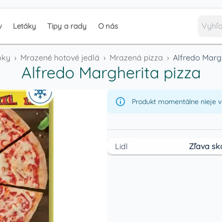
v
Letáky
Tipy a rady
O nás
bky
›
Mrazené hotové jedlá
›
Mrazená pizza
›
Alfredo Marg
Alfredo Margherita pizza
Produkt momentálne nieje v 
Lidl
Zľava sk