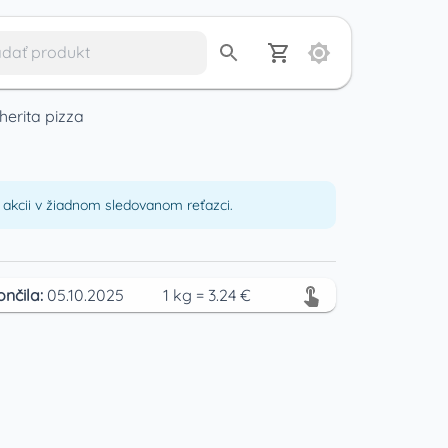
herita pizza
akcii v žiadnom sledovanom reťazci.
ončila:
05.10.2025
1
kg
=
3.24
€