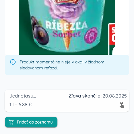
Produkt momentálne nieje v akcii v žiadnom
sledovanom reťazci.
Jednotasupermarket
Zľava skončila:
20.08.2025
1
l
=
6.88
€
Pridať do zoznamu