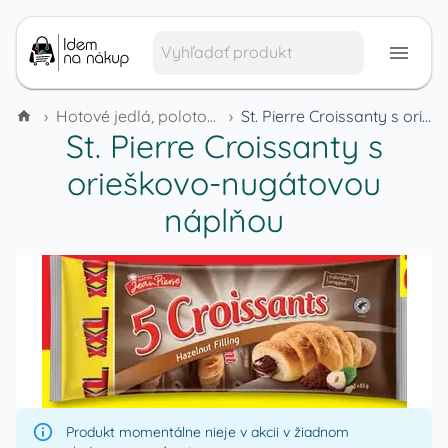
›
Hotové jedlá, polotovary a mrazené výrobky
›
St. Pierre Croissanty s orieškovo-nugátovou náplňou
St. Pierre Croissanty s
orieškovo-nugátovou
náplňou
Produkt momentálne nieje v akcii v žiadnom