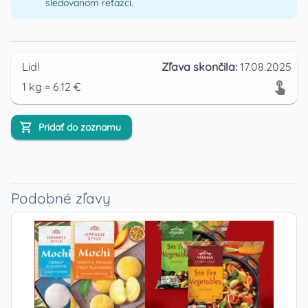
sledovanom reťazci.
Lidl
Zľava skončila:
17.08.2025
1
kg
=
6.12
€
Pridať do zoznamu
Podobné zľavy