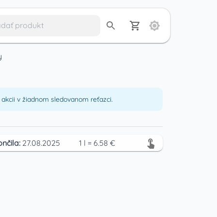
y
akcii v žiadnom sledovanom reťazci.
ončila:
27.08.2025
1
l
=
6.58
€