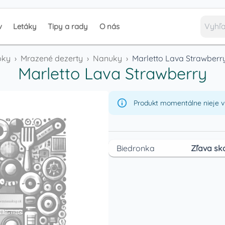
v
Letáky
Tipy a rady
O nás
bky
›
Mrazené dezerty
›
Nanuky
›
Marletto Lava Strawberr
Marletto Lava Strawberry
Produkt momentálne nieje v 
Biedronka
Zľava sk