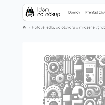
Domov
Prehľad zlia
›
Hotové jedlá, polotovary a mrazené výro