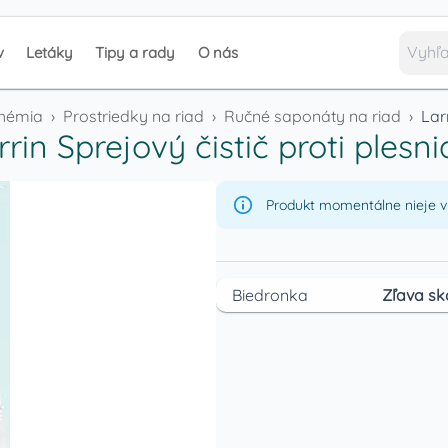
v
Letáky
Tipy a rady
O nás
chémia
›
Prostriedky na riad
›
Ručné saponáty na riad
›
Lar
rrin Sprejový čistič proti plesn
Produkt momentálne nieje v 
Biedronka
Zľava sk