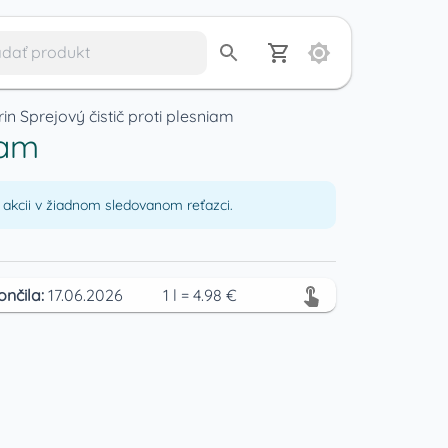
rin Sprejový čistič proti plesniam
iam
akcii v žiadnom sledovanom reťazci.
ončila:
17.06.2026
1
l
=
4.98
€