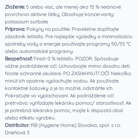
Zloženie:
5 alebo viac, ale menej ako 15 % neiónové
povrchovo aktívne látky, Obsahuje konzervanty:
potassium sorbate
Príprava:
Pokyny na použitie: Pravidelne dopĺňajte
zásobník leštidla. Pre najlepšie výsledky a minimalizáciu
spotreby vody a energie používajte programy 50/55 °C
alebo automatické programy.
Bezpečnosť:
Finish 0 % leštidlo. POZOR. Spôsobuje
vážne podráždenie očí. Uchovávajte mimo dosahu detí.
Noste ochranné okuliare. PO ZASIAHNUTÍ OČÍ: Niekoľko
minút ich opatrne vyplachujte vodou. Ak používate
kontaktné šošovky a je to možné, odstráňte ich.
Pokračujte vo vyplachovaní. Ak podráždenie očí
pretrváva: vyhľadajte lekársku pomoc/ starostlivosť. Ak
je potrebná lekárska pomoc, majte k dispozícii obal
alebo etiketu výrobku.
Distribútor:
RB (Hygiene Home) Slovakia, spol. s r.o.
Drieňová 3