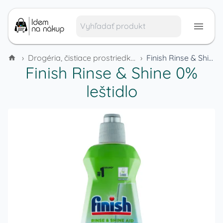
›
Drogéria, čistiace prostriedky a domáca chémia
›
Finish Rinse & Shine 0% leštidlo
Finish Rinse & Shine 0%
leštidlo