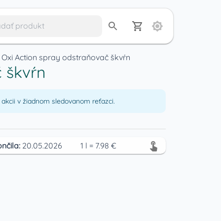
 Oxi Action spray odstraňovač škvŕn
č škvŕn
akcii v žiadnom sledovanom reťazci.
nčila:
20.05.2026
1
l
=
7.98
€