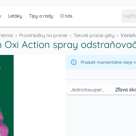
v
Letáky
Tipy a rady
O nás
chémia
›
Prostriedky na pranie
›
Tekuté pracie gély
›
Vanish
 Oxi Action spray odstraňova
Produkt momentálne nieje v 
Jednotasupermarket
Zľava sko