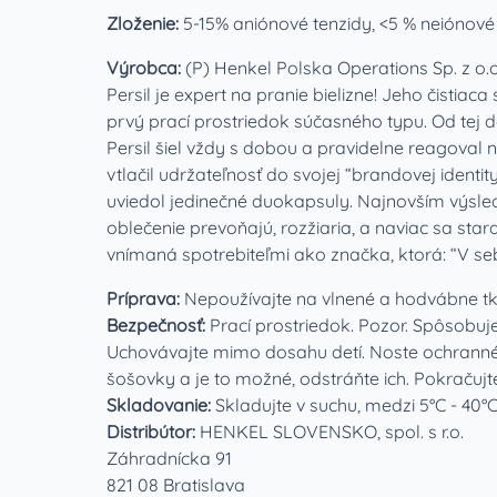
Zloženie:
5-15% aniónové tenzidy, <5 % neiónové
Výrobca:
(P) Henkel Polska Operations Sp. z o.o
Persil je expert na pranie bielizne! Jeho čistiaca
prvý prací prostriedok súčasného typu. Od tej 
Persil šiel vždy s dobou a pravidelne reagoval 
vtlačil udržateľnosť do svojej “brandovej identi
uviedol jedinečné duokapsuly. Najnovším výsled
oblečenie prevoňajú, rozžiaria, a naviac sa st
vnímaná spotrebiteľmi ako značka, ktorá: “V seb
Príprava:
Nepoužívajte na vlnené a hodvábne tk
Bezpečnosť:
Prací prostriedok. Pozor. Spôsobuj
Uchovávajte mimo dosahu detí. Noste ochranné 
šošovky a je to možné, odstráňte ich. Pokračujt
Skladovanie:
Skladujte v suchu, medzi 5°C - 40°C
Distribútor:
HENKEL SLOVENSKO, spol. s r.o.
Záhradnícka 91
821 08 Bratislava