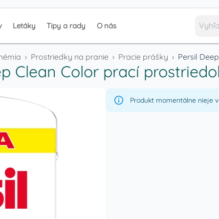
v
Letáky
Tipy a rady
O nás
chémia
›
Prostriedky na pranie
›
Pracie prášky
›
Persil Deep
ep Clean Color prací prostriedo
Produkt momentálne nieje v 