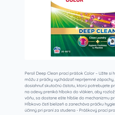
Persil Deep Clean prací prášok Color – Užite si 
môžu z práčky vychádzať nepríjemné zápachy, 
dosiahnuť skutočnú čistotu, ktorú potrebujete p
na odevy preniká hlboko do vlákien, aby rozložilo
vôňu, sa dostane ešte hlbšie do mechanizmu 
Hĺbkovo čistí bielizeň a zanecháva práčku hygi
účinný pri praní za studena - Práškový prací pros