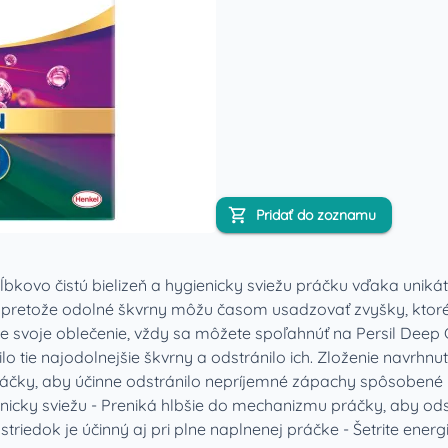
Pridať do zoznamu
hĺbkovo čistú bielizeň a hygienicky sviežu práčku vďaka uniká
pretože odolné škvrny môžu časom usadzovať zvyšky, ktoré
re svoje oblečenie, vždy sa môžete spoľahnúť na Persil Deep 
 tie najodolnejšie škvrny a odstránilo ich. Zloženie navrhnuté
práčky, aby účinne odstránilo nepríjemné zápachy spôsob
enicky sviežu - Preniká hlbšie do mechanizmu práčky, aby od
triedok je účinný aj pri plne naplnenej práčke - Šetrite energ