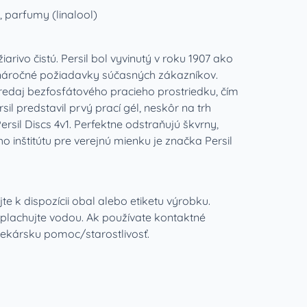
, parfumy (linalool)
iarivo čistú. Persil bol vyvinutý v roku 1907 ako
il náročné požiadavky súčasných zákazníkov.
 predaj bezfosfátového pracieho prostriedku, čím
il predstavil prvý prací gél, neskôr na trh
sil Discs 4v1. Perfektne odstraňujú škvrny,
 inštitútu pre verejnú mienku je značka Persil
e k dispozícii obal alebo etiketu výrobku.
plachujte vodou. Ak používate kontaktné
 lekársku pomoc/starostlivosť.