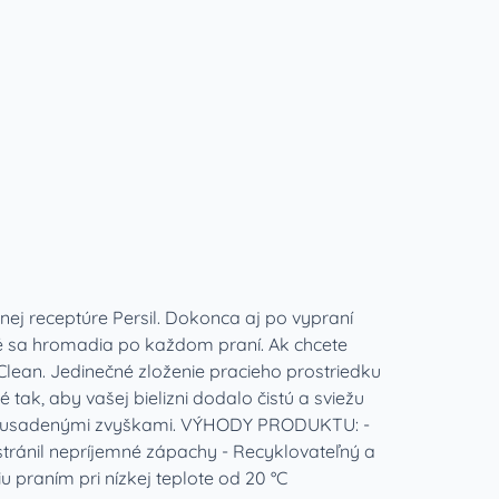
tnej receptúre Persil. Dokonca aj po vypraní
 sa hromadia po každom praní. Ak chcete
Clean. Jedinečné zloženie pracieho prostriedku
 tak, aby vašej bielizni dodalo čistú a sviežu
ené usadenými zvyškami. VÝHODY PRODUKTU: -
stránil nepríjemné zápachy - Recyklovateľný a
iu praním pri nízkej teplote od 20 °C