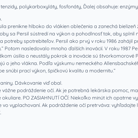
 tenzidy, polykarboxyláty, fosfonáty, Ďalej obsahuje: enzýmy
.
 sila prenikne hlboko do vlákien oblečenia a zanechá bielizeň ž
doby sa Persil sústredí na výkon a pohodlnosť tak, aby spln
na potreby spotrebiteľov. Persil ako prvý v roku 1986 zahájil
ty.” Potom nasledovalo mnoho ďalších inovácií. V roku 1987 Pers
kom úsilia o neustály pokrok a inovácie sú štvorkomorové Per
arajú o jeho vlákna. Podľa výskumu nemeckého Allensbachského
e snúbi prací výkon, špičkovú kvalitu a modernitu.”
aniny. Dávkovanie viď obal.
e vážne podráždenie očí. Ak je potrebná lekárska pomoc, majt
okuliare. PO ZASIAHNUTÍ OČÍ: Niekoľko minút ich opatrne vy
e vo vyplachovaní. Ak podráždenie očí pretrváva: vyhľadajte
.