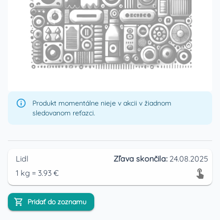
Produkt momentálne nieje v akcii v žiadnom
sledovanom reťazci.
Lidl
Zľava skončila:
24.08.2025
1
kg
=
3.93
€
Pridať do zoznamu