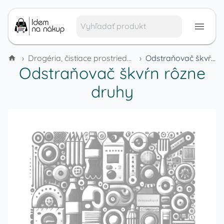
›
Drogéria, čistiace prostriedky a domáca chémia
›
Odstraňovač škvŕn rôzne druhy
Odstraňovač škvŕn rôzne
druhy