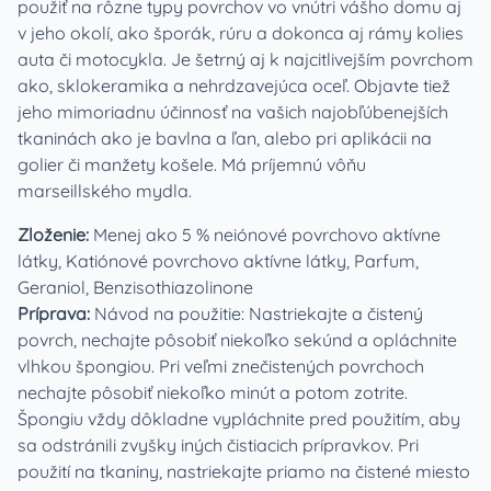
použiť na rôzne typy povrchov vo vnútri vášho domu aj
v jeho okolí, ako šporák, rúru a dokonca aj rámy kolies
auta či motocykla. Je šetrný aj k najcitlivejším povrchom
ako, sklokeramika a nehrdzavejúca oceľ. Objavte tiež
jeho mimoriadnu účinnosť na vašich najobľúbenejších
tkaninách ako je bavlna a ľan, alebo pri aplikácii na
golier či manžety košele. Má príjemnú vôňu
marseillského mydla.
Zloženie:
Menej ako 5 % neiónové povrchovo aktívne
látky, Katiónové povrchovo aktívne látky, Parfum,
Geraniol, Benzisothiazolinone
Príprava:
Návod na použitie: Nastriekajte a čistený
povrch, nechajte pôsobiť niekoľko sekúnd a opláchnite
vlhkou špongiou. Pri veľmi znečistených povrchoch
nechajte pôsobiť niekoľko minút a potom zotrite.
Špongiu vždy dôkladne vypláchnite pred použitím, aby
sa odstránili zvyšky iných čistiacich prípravkov. Pri
použití na tkaniny, nastriekajte priamo na čistené miesto