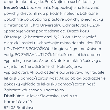
a operte ako obvykle. Používajte na suché tkaniny.
Bezpečnosť:
Upozornenia: Nepoužívajte na lakované
povrchy, drevo, hliník a prírodné linoleum. Dôkladne
opláchnite po použití na plastové povrchy, pneumatiky
a mramor. CIF Ultra Univerzálny Odmasťovač POZOR
Spôsobuje vážne podráždenie očí. Dráždi kožu.
Obsahuje 1,2-benzizotianol-3(2H)-ón. Môže vyvolať
alergickú reakciu. Uchovávajte mimo dosahu detí. PRI
KONTAKTE S POKOŽKOU: Umyte veľkým množstvom
vody. PO ZASIAHNUTÍ OČÍ: Niekoľko minút ich opatrne
vyplachujte vodou. Ak používate kontaktné šošovky a
ak je to možné odstráňte ich. Pokračujte vo
vyplachovaní. Ak podráždenie očí pretrváva: vyhľadajte
lekársku pomoc/starostlivosť. Ak sa objaví podráždenie
pokožky vyhľadajte lekársku pomoc/starostlivosť.
Zabráňte vdychovaniu aerosólov.
Distribútor:
Unilever Slovensko, spol. s r.o.
Karadžičova 10
821 08 Bratislava