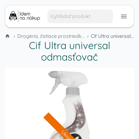
›
Drogéria, čistiace prostriedky a domáca chémia
›
Cif Ultra universal odmasťovač
Cif Ultra universal
odmasťovač