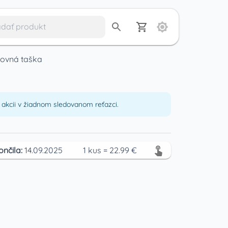
tovná taška
akcii v žiadnom sledovanom reťazci.
ončila:
14.09.2025
1
kus
=
22.99
€