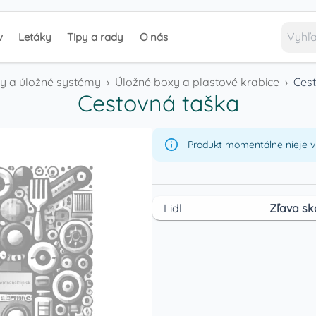
v
Letáky
Tipy a rady
O nás
y a úložné systémy
›
Úložné boxy a plastové krabice
›
Ces
Cestovná taška
Produkt momentálne nieje v 
Lidl
Zľava sk