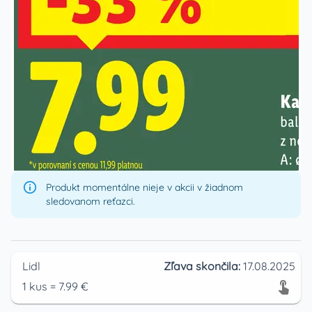
Produkt momentálne nieje v akcii v žiadnom
sledovanom reťazci.
Lidl
Zľava skončila:
17.08.2025
1
kus
=
7.99
€