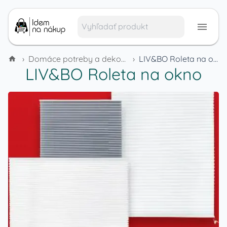
›
Domáce potreby a dekorácie
›
LIV&BO Roleta na okno
LIV&BO Roleta na okno