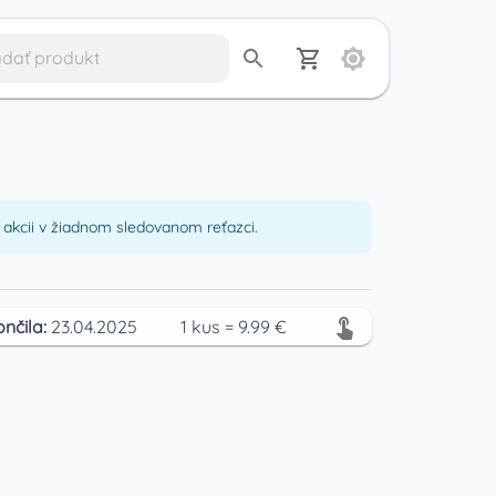
akcii v žiadnom sledovanom reťazci.
ončila:
23.04.2025
1
kus
=
9.99
€