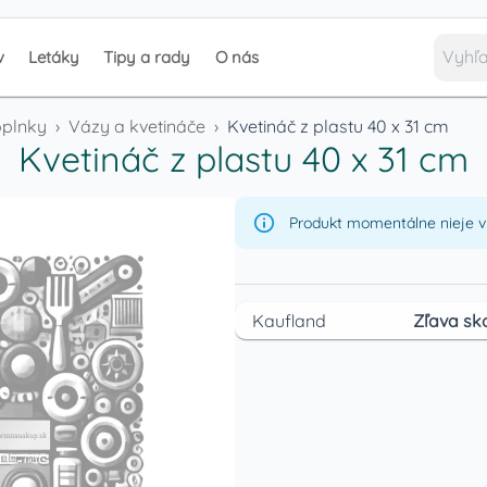
v
Letáky
Tipy a rady
O nás
oplnky
›
Vázy a kvetináče
›
Kvetináč z plastu 40 x 31 cm
Kvetináč z plastu 40 x 31 cm
Produkt momentálne nieje v 
Kaufland
Zľava sk