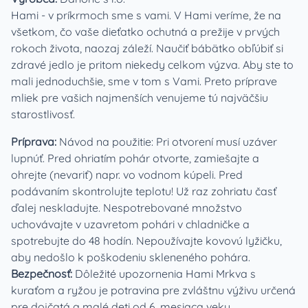
Hami - v príkrmoch sme s vami. V Hami veríme, že na
všetkom, čo vaše dieťatko ochutná a prežije v prvých
rokoch života, naozaj záleží. Naučiť bábätko obľúbiť si
zdravé jedlo je pritom niekedy celkom výzva. Aby ste to
mali jednoduchšie, sme v tom s Vami. Preto príprave
mliek pre vašich najmenších venujeme tú najväčšiu
starostlivosť.
Príprava:
Návod na použitie: Pri otvorení musí uzáver
lupnúť. Pred ohriatím pohár otvorte, zamiešajte a
ohrejte (nevariť) napr. vo vodnom kúpeli. Pred
podávaním skontrolujte teplotu! Už raz zohriatu časť
ďalej neskladujte. Nespotrebované množstvo
uchovávajte v uzavretom pohári v chladničke a
spotrebujte do 48 hodín. Nepoužívajte kovovú lyžičku,
aby nedošlo k poškodeniu skleneného pohára.
Bezpečnosť:
Dôležité upozornenia Hami Mrkva s
kuraťom a ryžou je potravina pre zvláštnu výživu určená
pre dojčatá a malé deti od 6. mesiaca veku.