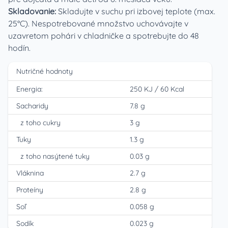
Skladovanie:
Skladujte v suchu pri izbovej teplote (max.
25°C). Nespotrebované množstvo uchovávajte v
uzavretom pohári v chladničke a spotrebujte do 48
hodín.
Nutričné hodnoty
Energia:
250 KJ
/
60 Kcal
Sacharidy
7.8 g
z toho cukry
3 g
Tuky
1.3 g
z toho nasýtené tuky
0.03 g
Vláknina
2.7 g
Proteíny
2.8 g
Soľ
0.058 g
Sodík
0.023 g