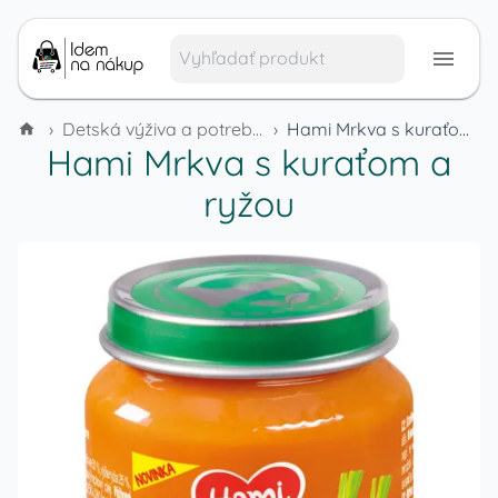
›
Detská výživa a potreby pre deti
›
Hami Mrkva s kuraťom a ryžou
Hami Mrkva s kuraťom a
ryžou