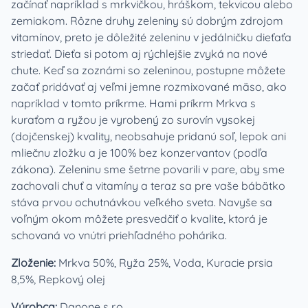
začínať napríklad s mrkvičkou, hráškom, tekvicou alebo
zemiakom. Rôzne druhy zeleniny sú dobrým zdrojom
vitamínov, preto je dôležité zeleninu v jedálničku dieťaťa
striedať. Dieťa si potom aj rýchlejšie zvyká na nové
chute. Keď sa zoznámi so zeleninou, postupne môžete
začať pridávať aj veľmi jemne rozmixované mäso, ako
napríklad v tomto príkrme. Hami príkrm Mrkva s
kuraťom a ryžou je vyrobený zo surovín vysokej
(dojčenskej) kvality, neobsahuje pridanú soľ, lepok ani
mliečnu zložku a je 100% bez konzervantov (podľa
zákona). Zeleninu sme šetrne povarili v pare, aby sme
zachovali chuť a vitamíny a teraz sa pre vaše bábätko
stáva prvou ochutnávkou veľkého sveta. Navyše sa
voľným okom môžete presvedčiť o kvalite, ktorá je
schovaná vo vnútri priehľadného pohárika.
Zloženie:
Mrkva 50%, Ryža 25%, Voda, Kuracie prsia
8,5%, Repkový olej
Výrobca:
Danone s r.o.