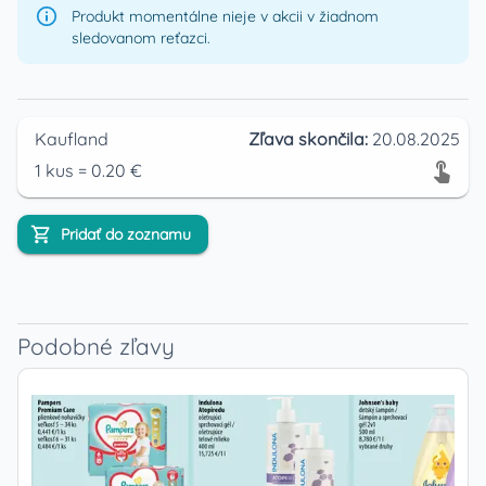
Produkt momentálne nieje v akcii v žiadnom
sledovanom reťazci.
Kaufland
Zľava skončila:
20.08.2025
1
kus
=
0.20
€
Pridať do zoznamu
Podobné zľavy