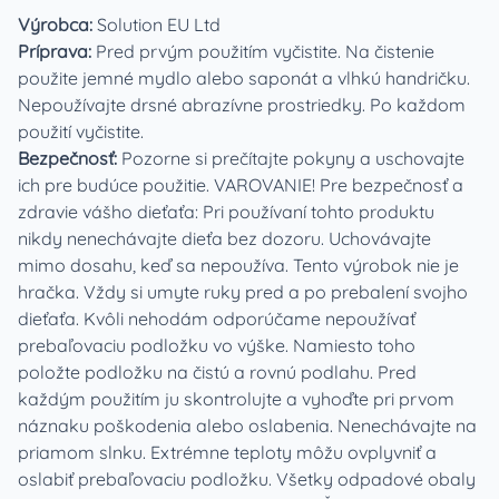
Výrobca:
Solution EU Ltd
Príprava:
Pred prvým použitím vyčistite. Na čistenie
použite jemné mydlo alebo saponát a vlhkú handričku.
Nepoužívajte drsné abrazívne prostriedky. Po každom
použití vyčistite.
Bezpečnosť:
Pozorne si prečítajte pokyny a uschovajte
ich pre budúce použitie. VAROVANIE! Pre bezpečnosť a
zdravie vášho dieťaťa: Pri používaní tohto produktu
nikdy nenechávajte dieťa bez dozoru. Uchovávajte
mimo dosahu, keď sa nepoužíva. Tento výrobok nie je
hračka. Vždy si umyte ruky pred a po prebalení svojho
dieťaťa. Kvôli nehodám odporúčame nepoužívať
prebaľovaciu podložku vo výške. Namiesto toho
položte podložku na čistú a rovnú podlahu. Pred
každým použitím ju skontrolujte a vyhoďte pri prvom
náznaku poškodenia alebo oslabenia. Nenechávajte na
priamom slnku. Extrémne teploty môžu ovplyvniť a
oslabiť prebaľovaciu podložku. Všetky odpadové obaly