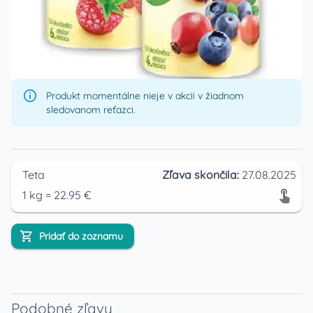
Produkt momentálne nieje v akcii v žiadnom
sledovanom reťazci.
Teta
Zľava skončila:
27.08.2025
1
kg
=
22.95
€
Pridať do zoznamu
Podobné zľavy