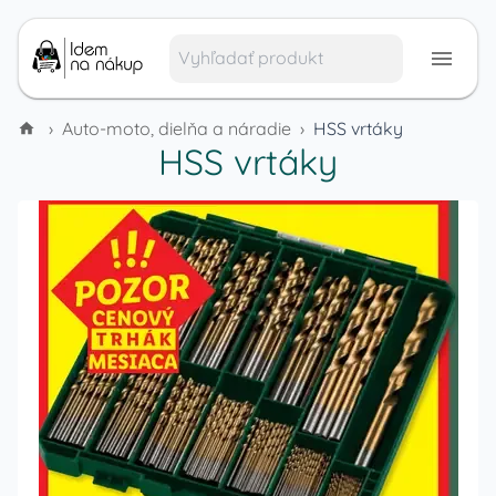
›
Auto-moto, dielňa a náradie
›
HSS vrtáky
HSS vrtáky