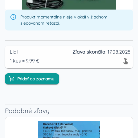
Produkt momentálne nieje v akcii v žiadnom
sledovanom reťazci.
Lidl
Zľava skončila:
17.08.2025
1
kus
=
9.99
€
Pridať do zoznamu
Podobné zľavy