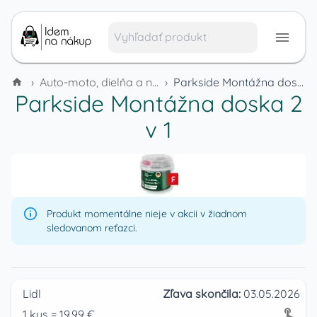
›
Auto-moto, dielňa a náradie
›
Parkside Montážna doska 2 v 1
Parkside Montážna doska 2
v 1
Produkt momentálne nieje v akcii v žiadnom
sledovanom reťazci.
Lidl
Zľava skončila:
03.05.2026
1
kus
=
19.99
€