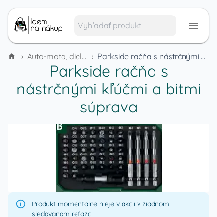
›
Auto-moto, dielňa a náradie
›
Parkside račňa s nástrčnými kľúčmi a bitmi súprava
Parkside račňa s
nástrčnými kľúčmi a bitmi
súprava
Produkt momentálne nieje v akcii v žiadnom
sledovanom reťazci.