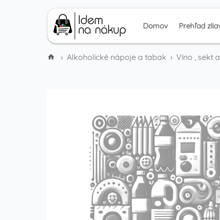
Domov
Prehľad zlia
›
Alkoholické nápoje a tabak
›
Víno , sekt 