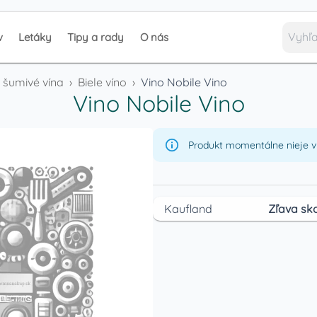
v
Letáky
Tipy a rady
O nás
a šumivé vína
›
Biele víno
›
Vino Nobile Vino
Vino Nobile Vino
Produkt momentálne nieje v 
Kaufland
Zľava sko