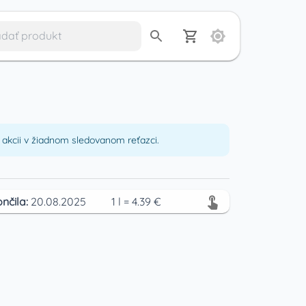
akcii v žiadnom sledovanom reťazci.
nčila:
20.08.2025
1
l
=
4.39
€