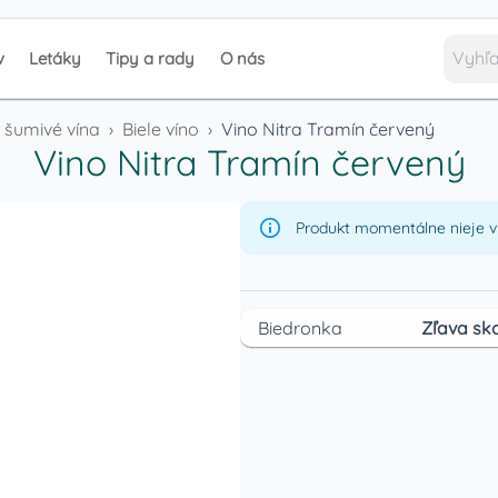
v
Letáky
Tipy a rady
O nás
a šumivé vína
›
Biele víno
›
Vino Nitra Tramín červený
Vino Nitra Tramín červený
Produkt momentálne nieje v 
Biedronka
Zľava sko