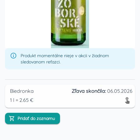
Produkt momentálne nieje v akcii v žiadnom
sledovanom reťazci.
Biedronka
Zľava skončila:
06.05.2026
1
l
=
2.65
€
Pridať do zoznamu