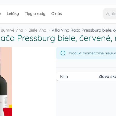
v
Letáky
Tipy a rady
O nás
a šumivé vína
›
Biele víno
›
Villa Vino Rača Pressburg biele, č
Rača Pressburg biele, červené,
Produkt momentálne nieje v 
Billa
Zľava sk