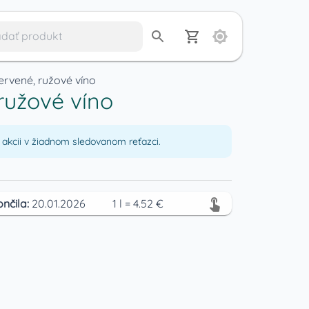
ervené, ružové víno
 ružové víno
akcii v žiadnom sledovanom reťazci.
ončila:
20.01.2026
1
l
=
4.52
€