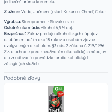
jedinečnú arómu karamelu.
Zloženie:
Voda, Jačmenný slad, Kukurica, Chmeľ, Cukor
Výrobca:
Staropramen - Slovakia s.r.o.
Ostatné informácie:
Alkohol 6,5 % obj.
Bezpečnosť:
Zákaz predaja alkoholických nápojov
osobám mladším ako 18 rokov a osobám zjavne
ovplyvneným alkoholom. §3 ods. 2 zákona č. 219/1996
Z.z. o ochrane pred zneužívaním alkoholických nápojov
a o zriaďovaní a prevádzke protialkoholických
záchytných služieb.
Podobné zľavy