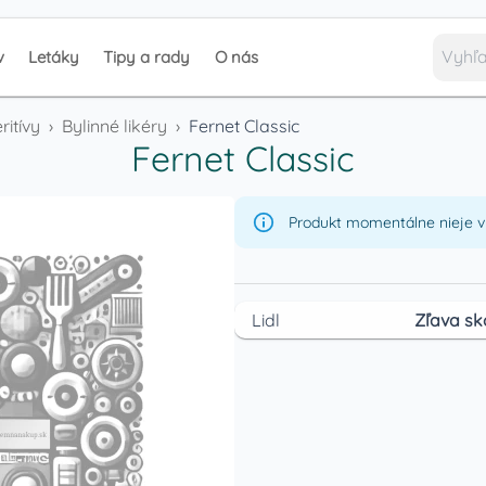
v
Letáky
Tipy a rady
O nás
ritívy
›
Bylinné likéry
›
Fernet Classic
Fernet Classic
Produkt momentálne nieje v 
Lidl
Zľava sk