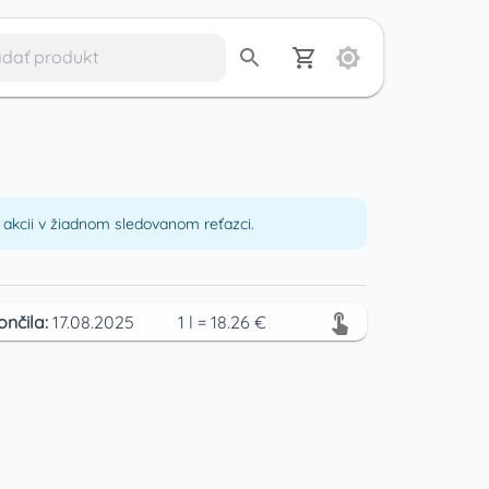
akcii v žiadnom sledovanom reťazci.
ončila:
17.08.2025
1
l
=
18.26
€