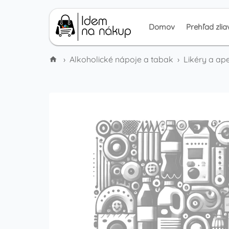
Domov
Prehľad zlia
›
Alkoholické nápoje a tabak
›
Likéry a ape