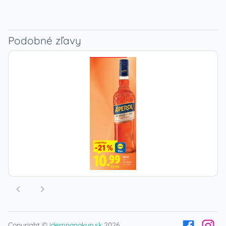
Podobné zľavy
Copyright ©
idemnanakup.sk
2026