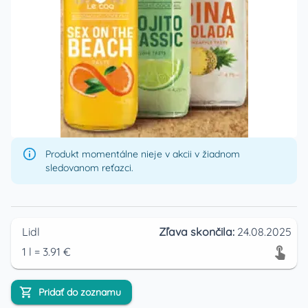
Produkt momentálne nieje v akcii v žiadnom
sledovanom reťazci.
Lidl
Zľava skončila:
24.08.2025
1
l
=
3.91
€
Pridať do zoznamu